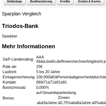
Geldanlage
Baufinanzierung
Kredite
Konten & Karten
Sparplan Vergleich
Triodos-Bank
Sparplan
Mehr Informationen
AAA
S&P-Länderrating:
//data.biallo.de/finserv/rechner/img/es/nl
Rate ab:
25€
Laufzeit:
5 bis 20 Jahre
Einlagensicherung:
100.000ä€/äPersonäabgesichertädurchäd
Kontakt:
069/71ä71ä91ä91
Basiszinssatz
0,000%
auf Gesamtsparleistung
Zinsen
Bonus:
abä5äJahre
ä0,75%
abä6äJahre
ä0%
abä