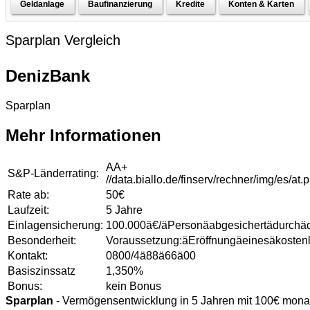
Geldanlage
Baufinanzierung
Kredite
Konten & Karten
Sparplan Vergleich
DenizBank
Sparplan
Mehr Informationen
AA+
S&P-Länderrating:
//data.biallo.de/finserv/rechner/img/es/at.
Rate ab:
50€
Laufzeit:
5 Jahre
Einlagensicherung:
100.000ä€/äPersonäabgesichertädurchäd
Besonderheit:
Voraussetzung:äEröffnungäeinesäkoste
Kontakt:
0800/4ä88ä66ä00
Basiszinssatz
1,350%
Bonus:
kein Bonus
Sparplan
- Vermögensentwicklung in 5 Jahren mit 100€ monat